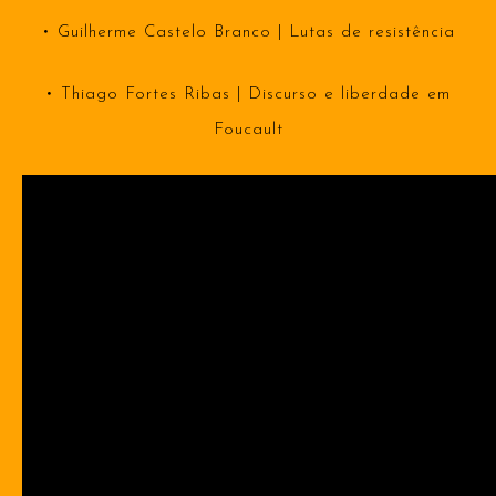
• Guilherme Castelo Branco | Lutas de resistência
• Thiago Fortes Ribas | Discurso e liberdade em
Foucault