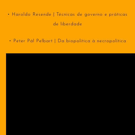
• Haroldo Resende | Técnicas de governo e práticas
de liberdade
• Peter Pál Pelbart | Da biopolítica à necropolítica