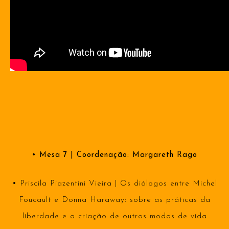
• Mesa 7 | Coordenação: Margareth Rago
•
Priscila Piazentini Vieira | Os diálogos entre Michel
Foucault e Donna Haraway: sobre as práticas da
liberdade e a criação de outros modos de vida