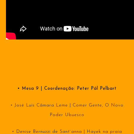
• Mesa 9 | Coordenação: Peter Pál Pelbart
• José Luís Câmara Leme | Comer Gente, O Novo
Poder Ubuesco
• Denise Bernuzzi de Sant´anna | Hayek na praia