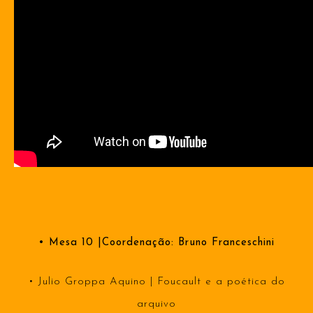
• Mesa 10 |Coordenação: Bruno Franceschini
• Julio Groppa Aquino | Foucault e a poética do
arquivo