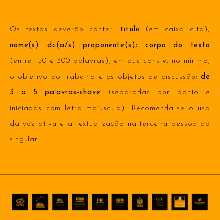
Os textos deverão conter:
título
(em caixa alta);
nome(s) do(a/s) proponente(s); corpo do texto
(entre 150 e 300 palavras), em que conste, no mínimo,
o objetivo do trabalho e os objetos de discussão;
de
3 a 5 palavras-chave
(separadas por ponto e
iniciadas com letra maiúscula). Recomenda-se o uso
da voz ativa e a textualização na terceira pessoa do
singular.